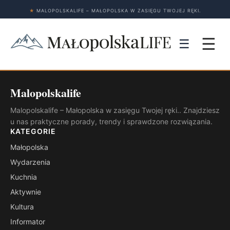
★
MALOPOLSKALIFE – MAŁOPOLSKA W ZASIĘGU TWOJEJ RĘKI.
☰
☰
Malopolskalife
Malopolskalife – Małopolska w zasięgu Twojej ręki.. Znajdziesz
u nas praktyczne porady, trendy i sprawdzone rozwiązania.
KATEGORIE
Małopolska
Wydarzenia
Kuchnia
Aktywnie
Kultura
Informator