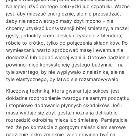
Najlepiej użyć do tego celu łyżki lub szpatułki. Ważne
jest, aby mieszać energicznie, ale nie przesadzać,
żeby nie napowietrzyć masy zbyt mocno – nie
chcemy uzyskać konsystencji bitej śmietany, a raczej
gęsty, jednolity krem. Jeśli korzystacie z blendera,
róbcie to krótko, tylko do połączenia składników. Po
wymieszaniu warto spróbować masę i ewentualnie
dosłodzić lub dodać więcej wanilii. Gotowe nadzienie
powinno mieć konsystencję gęstego budynniu – na
tyle zwartego, by nie wypływało z naleśnika, ale na
tyle elastycznego, by łatwo się rozsmarowywało.
Kluczową techniką, która gwarantuje sukces, jest
dokładne rozdrobnienie twarogu na samym początku
i stopniowe dodawanie płynnych składników. Jeśli
masa wydaje się zbyt gęsta, można ją delikatnie
rozrzedzić odrobiną mleka lub śmietany. Pamiętajcie
też, że po kontakcie z gorącym naleśnikiem serowe
nadzienie lekko zmięknie, więc powinno być na