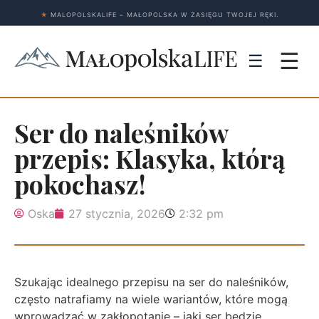
★
MALOPOLSKALIFE – MAŁOPOLSKA W ZASIĘGU TWOJEJ RĘKI.
☰
☰
Ser do naleśników
przepis: Klasyka, którą
pokochasz!
Oska
27 stycznia, 2026
2:32 pm
Szukając idealnego przepisu na ser do naleśników,
często natrafiamy na wiele wariantów, które mogą
wprowadzać w zakłopotanie – jaki ser będzie