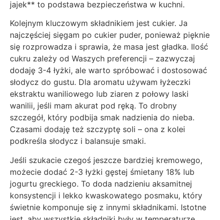
jajek** to podstawa bezpieczeństwa w kuchni.
Kolejnym kluczowym składnikiem jest cukier. Ja
najczęściej sięgam po cukier puder, ponieważ pięknie
się rozprowadza i sprawia, że masa jest gładka. Ilość
cukru zależy od Waszych preferencji – zazwyczaj
dodaję 3-4 łyżki, ale warto spróbować i dostosować
słodycz do gustu. Dla aromatu używam łyżeczki
ekstraktu waniliowego lub ziaren z połowy laski
wanilii, jeśli mam akurat pod ręką. To drobny
szczegół, który podbija smak nadzienia do nieba.
Czasami dodaję też szczyptę soli – ona z kolei
podkreśla słodycz i balansuje smaki.
Jeśli szukacie czegoś jeszcze bardziej kremowego,
możecie dodać 2-3 łyżki gęstej śmietany 18% lub
jogurtu greckiego. To doda nadzieniu aksamitnej
konsystencji i lekko kwaskowatego posmaku, który
świetnie komponuje się z innymi składnikami. Istotne
jest, aby wszystkie składniki były w temperaturze