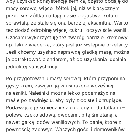
Aby uzyskać konsystencję sernika, często dodaję do
masy serowej więcej żółtek jaj, niż w klasycznym
przepisie. Żółtka nadają masie bogactwa, koloru i
sprawiają, że staje się ona bardziej aksamitna. Warto
też dodać odrobinę więcej cukru i oczywiście wanilii.
Czasami wykorzystuję też twaróg bardziej kremowy,
np. taki z wiaderka, który jest już wstępnie przetarty.
Jeśli chcemy uzyskać naprawdę gładką masę, można
ją potraktować blenderem, aż do uzyskania idealnie
jednolitej konsystencji.
Po przygotowaniu masy serowej, która przypomina
gęsty krem, zawijam ją w usmażone wcześniej
naleśniki. Naleśniki można lekko podsmażyć na
maśle po zawinięciu, aby były złociste i chrupiące.
Podawajcie je koniecznie z ulubionymi dodatkami –
polewą czekoladową, owocami, bitą śmietaną, a
nawet gałką lodów waniliowych. To danie, które z
pewnością zachwyci Waszych gości i domowników.