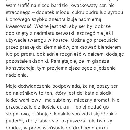
Wam trafić na nieco bardziej kwaskowaty ser, nic
straconego – dodatek miodu, cukru pudru lub syropu
klonowego szybko zneutralizuje nadmierną
kwasowość. Ważne jest też, aby ser był dobrze
odciśnięty z nadmiaru serwatki, szczególnie jeśli
używacie twarogu w kostce. Można go przepuścić
przez praskę do ziemniaków, zmiksować blenderem
lub po prostu dokładnie rozgnieść widelcem, dodając
pozostałe składniki. Pamiętajcie, że im gładsza
konsystencja, tym przyjemniejsze będzie jedzenie
nadzienia.
Moje doświadczenie podpowiada, że najlepszy ser
do naleśników to ten, który jest delikatnie słodki,
lekko waniliowy i ma subtelny, mleczny aromat. Nie
przesadzajcie z ilością cukru – lepiej dodać go
stopniowo, próbując. Idealnie sprawdzi się **cukier
puder**, który łatwo się rozpuszcza i nie tworzy
grudek, w przeciwieństwie do drobnego cukru