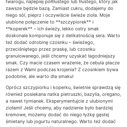
twarogu, najlepiej półtłustego lub tłustego, który jak
zawsze będzie bazą. Zamiast cukru, dodajemy do
niego sól, pieprz i oczywiście świeże zioła. Moje
ulubione połączenie to **szczypiorek** i
**koperek** – ich świeży, lekko ostry smak
doskonale komponuje się z delikatnością sera. Warto
też dodać odrobinę czosnku – świeżego,
przeciśniętego przez praskę, lub czosnku
granulowanego, jeśli chcemy uzyskać łagodniejszy
smak. Czy macie czasem wrażenie, że cebula płacze
razem z Wami podczas krojenia? Z czosnkiem bywa
podobnie, ale warto dla smaku!
Oprócz szczypiorku i koperku, świetnie sprawdzą się
również posiekana natka pietruszki, bazylia, oregano,
a nawet tymianek. Eksperymentujcie z ulubionymi
ziołami! Jeśli chcemy, aby nadzienie było bardziej
kremowe, możemy dodać do niego łyżkę gęstej
śmietany lub jogurtu naturalnego. Warto też dodać