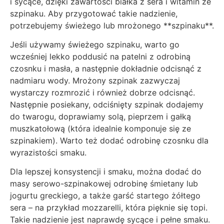
i sycące, dzięki zawartości białka z sera i witamin ze
szpinaku. Aby przygotować takie nadzienie,
potrzebujemy świeżego lub mrożonego **szpinaku**.
Jeśli używamy świeżego szpinaku, warto go
wcześniej lekko poddusić na patelni z odrobiną
czosnku i masła, a następnie dokładnie odcisnąć z
nadmiaru wody. Mrożony szpinak zazwyczaj
wystarczy rozmrozić i również dobrze odcisnąć.
Następnie posiekany, odciśnięty szpinak dodajemy
do twarogu, doprawiamy solą, pieprzem i gałką
muszkatołową (która idealnie komponuje się ze
szpinakiem). Warto też dodać odrobinę czosnku dla
wyrazistości smaku.
Dla lepszej konsystencji i smaku, można dodać do
masy serowo-szpinakowej odrobinę śmietany lub
jogurtu greckiego, a także garść startego żółtego
sera – na przykład mozzarelli, która pięknie się topi.
Takie nadzienie jest naprawdę sycące i pełne smaku.