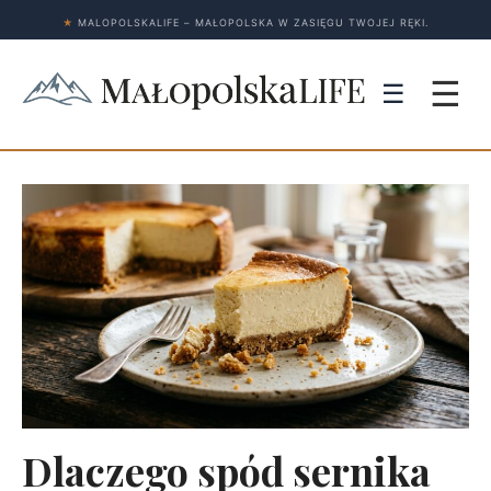
★
MALOPOLSKALIFE – MAŁOPOLSKA W ZASIĘGU TWOJEJ RĘKI.
☰
☰
Dlaczego spód sernika