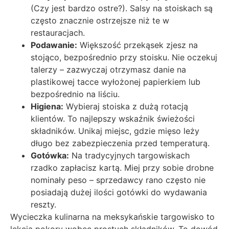
(Czy jest bardzo ostre?). Salsy na stoiskach są
często znacznie ostrzejsze niż te w
restauracjach.
Podawanie:
Większość przekąsek zjesz na
stojąco, bezpośrednio przy stoisku. Nie oczekuj
talerzy – zazwyczaj otrzymasz danie na
plastikowej tacce wyłożonej papierkiem lub
bezpośrednio na liściu.
Higiena:
Wybieraj stoiska z dużą rotacją
klientów. To najlepszy wskaźnik świeżości
składników. Unikaj miejsc, gdzie mięso leży
długo bez zabezpieczenia przed temperaturą.
Gotówka:
Na tradycyjnych targowiskach
rzadko zapłacisz kartą. Miej przy sobie drobne
nominały peso – sprzedawcy rano często nie
posiadają dużej ilości gotówki do wydawania
reszty.
Wycieczka kulinarna na meksykańskie targowisko to
lekcja pokory wobec prostych składników. To dowód