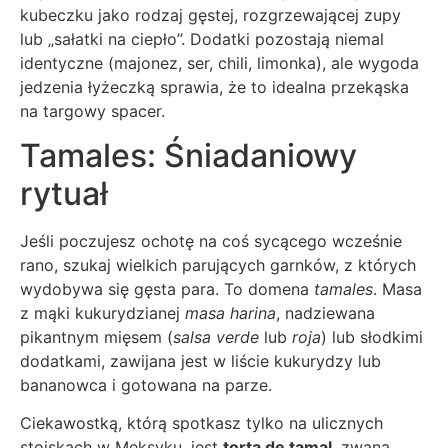
kubeczku jako rodzaj gęstej, rozgrzewającej zupy
lub „sałatki na ciepło”. Dodatki pozostają niemal
identyczne (majonez, ser, chili, limonka), ale wygoda
jedzenia łyżeczką sprawia, że to idealna przekąska
na targowy spacer.
Tamales: Śniadaniowy
rytuał
Jeśli poczujesz ochotę na coś sycącego wcześnie
rano, szukaj wielkich parujących garnków, z których
wydobywa się gęsta para. To domena
tamales
. Masa
z mąki kukurydzianej
masa harina
, nadziewana
pikantnym mięsem (
salsa verde
lub
roja
) lub słodkimi
dodatkami, zawijana jest w liście kukurydzy lub
bananowca i gotowana na parze.
Ciekawostką, którą spotkasz tylko na ulicznych
stoiskach w Meksyku, jest
torta de tamal
, zwana