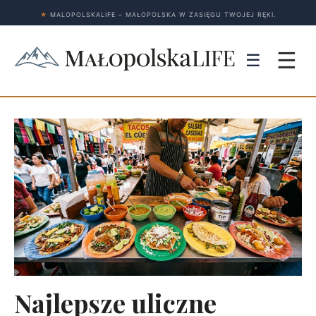
★
MALOPOLSKALIFE – MAŁOPOLSKA W ZASIĘGU TWOJEJ RĘKI.
☰
☰
Najlepsze uliczne