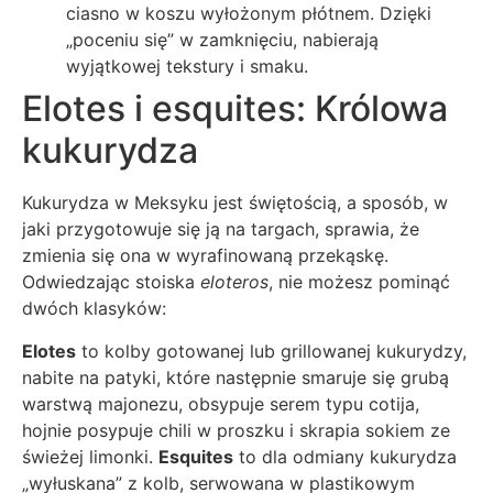
ciasno w koszu wyłożonym płótnem. Dzięki
„poceniu się” w zamknięciu, nabierają
wyjątkowej tekstury i smaku.
Elotes i esquites: Królowa
kukurydza
Kukurydza w Meksyku jest świętością, a sposób, w
jaki przygotowuje się ją na targach, sprawia, że
zmienia się ona w wyrafinowaną przekąskę.
Odwiedzając stoiska
eloteros
, nie możesz pominąć
dwóch klasyków:
Elotes
to kolby gotowanej lub grillowanej kukurydzy,
nabite na patyki, które następnie smaruje się grubą
warstwą majonezu, obsypuje serem typu cotija,
hojnie posypuje chili w proszku i skrapia sokiem ze
świeżej limonki.
Esquites
to dla odmiany kukurydza
„wyłuskana” z kolb, serwowana w plastikowym