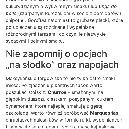
kukurydzianym o wykwintnym smaku) lub
tinga de
pollo
(szarpanym kurczakiem w sosie z pomidorów i
chipotle).
Gorditas
natomiast to grubsze placki, które
po upieczeniu są rozcinane i wypełniane
różnorodnymi farszami, co czyni je niezwykle
sycącymi i pełnymi smaku.
Nie zapomnij o opcjach
„na słodko” oraz napojach
Meksykańskie targowiska to nie tylko ostre smaki i
mięso. Po zjedzeniu pikantnych tacos warto
poszukać stoisk z:
Churros
– smażonymi na
głębokim tłuszczu ciastkami posypanymi cukrem i
cynamonem, które najlepiej smakują z gęstą
czekoladą. Warto również spróbować
Marquesitas
–
chrupiących naleśników w formie rurki, wypełnianych
tradycyjnie serem edam i słodką masą kajmakową