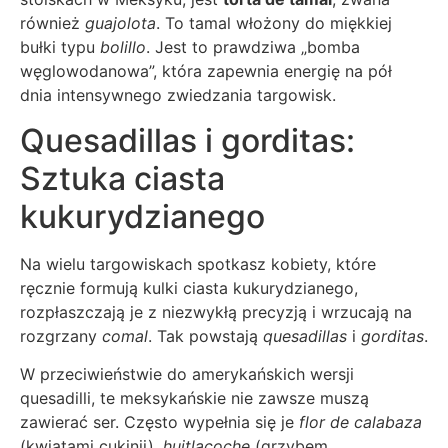
również
guajolota
. To tamal włożony do miękkiej
bułki typu
bolillo
. Jest to prawdziwa „bomba
węglowodanowa”, która zapewnia energię na pół
dnia intensywnego zwiedzania targowisk.
Quesadillas i gorditas:
Sztuka ciasta
kukurydzianego
Na wielu targowiskach spotkasz kobiety, które
ręcznie formują kulki ciasta kukurydzianego,
rozpłaszczają je z niezwykłą precyzją i wrzucają na
rozgrzany
comal
. Tak powstają
quesadillas
i
gorditas
.
W przeciwieństwie do amerykańskich wersji
quesadilli, te meksykańskie nie zawsze muszą
zawierać ser. Często wypełnia się je
flor de calabaza
(kwiatami cukinii),
huitlacoche
(grzybem