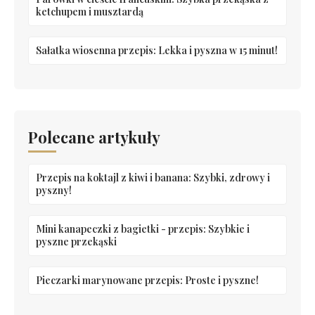
ketchupem i musztardą
Sałatka wiosenna przepis: Lekka i pyszna w 15 minut!
Polecane artykuły
Przepis na koktajl z kiwi i banana: Szybki, zdrowy i
pyszny!
Mini kanapeczki z bagietki - przepis: Szybkie i
pyszne przekąski
Pieczarki marynowane przepis: Proste i pyszne!