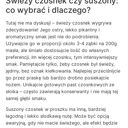
Świeży czosnek czy suszony:
co wybrać i dlaczego?
Tutaj nie ma dyskusji – świeży czosnek wygrywa
zdecydowanie! Jego ostry, lekko pikantny i
aromatyczny smak jest nie do podrobienia.
Używajcie go w proporcji około 3-4 ząbki na 200g
masła, ale śmiało dostosujcie ilość do własnych
preferencji. Im więcej czosnku, tym intensywniejszy
smak. Pamiętajcie tylko, żeby czosnek był świeży,
jędrny, bez oznak kiełkowania. Najlepiej przeciśnijcie
go przez praskę lub bardzo drobno posiekajcie
nożem. Unikajcie gotowych past czosnkowych ze
słoika – często zawierają konserwanty i nie mają tej
samej głębi smaku.
Suszony czosnek w proszku ma inną, bardziej
łagodną i lekko słodkawą nutę. Może być opcją
awaryjną, gdy nie macie świeżego, ale efekt będzie