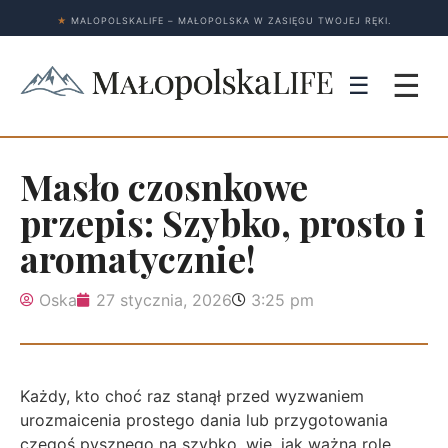
★
MALOPOLSKALIFE – MAŁOPOLSKA W ZASIĘGU TWOJEJ RĘKI.
☰
☰
Masło czosnkowe
przepis: Szybko, prosto i
aromatycznie!
Oska
27 stycznia, 2026
3:25 pm
Każdy, kto choć raz stanął przed wyzwaniem
urozmaicenia prostego dania lub przygotowania
czegoś pysznego na szybko, wie, jak ważną rolę